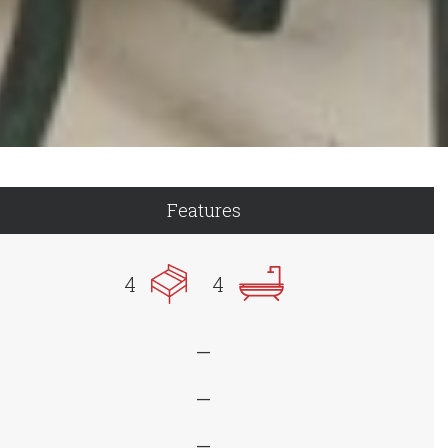
Features
4
4