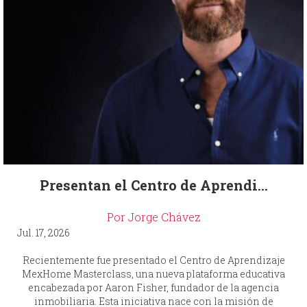
Presentan el Centro de Aprendi...
Por Jorge Chávez
Jul. 17, 2026
Recientemente fue presentado el Centro de Aprendizaje
MexHome Masterclass, una nueva plataforma educativa
encabezada por Aaron Fisher, fundador de la agencia
inmobiliaria. Esta iniciativa nace con la misión de