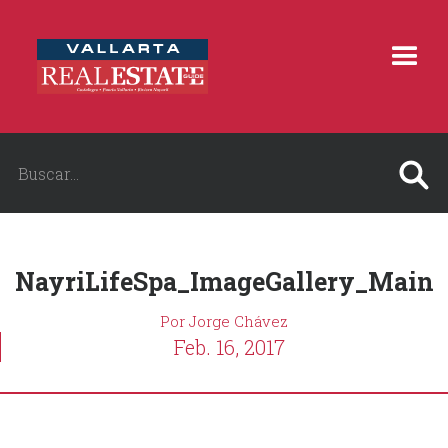
NayriLifeSpa_ImageGallery_Main
Por Jorge Chávez
Feb. 16, 2017