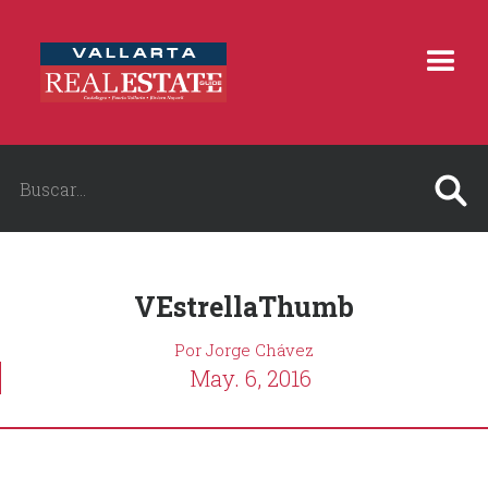
VEstrellaThumb
Por Jorge Chávez
May. 6, 2016