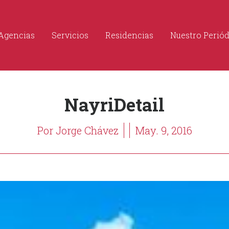
Agencias
Servicios
Residencias
Nuestro Perió
NayriDetail
Por Jorge Chávez
May. 9, 2016