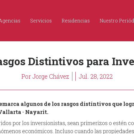
Agencias
Servicios
Residencias
Nuestro Perió
Rasgos Distintivos para Inve
Por Jorge Chávez
Jul. 28, 2022
emarca algunos de los rasgos distintivos que log
allarta · Nayarit.
idos por los inversionistas, sean primerizos o estén c
nómenos económicos. Incluso cuando las propiedades 