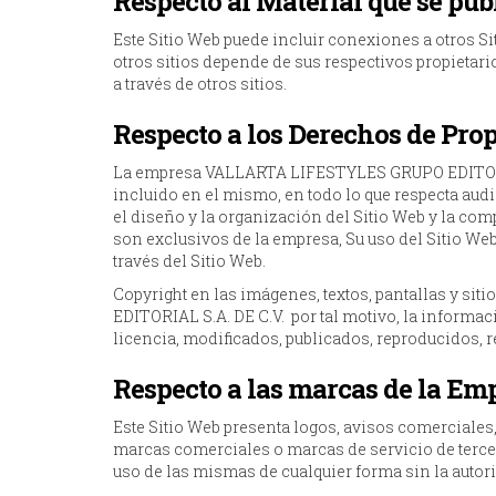
Respecto al Material que se publ
Este Sitio Web puede incluir conexiones a otros S
otros sitios depende de sus respectivos propietari
a través de otros sitios.
Respecto a los Derechos de Pro
La empresa VALLARTA LIFESTYLES GRUPO EDITORIAL 
incluido en el mismo, en todo lo que respecta audio,
el diseño y la organización del Sitio Web y la com
son exclusivos de la empresa, Su uso del Sitio Web
través del Sitio Web.
Copyright en las imágenes, textos, pantallas y s
EDITORIAL S.A. DE C.V. por tal motivo, la informac
licencia, modificados, publicados, reproducidos, r
Respecto a las marcas de la Em
Este Sitio Web presenta logos, avisos comerciales
marcas comerciales o marcas de servicio de terce
uso de las mismas de cualquier forma sin la autori