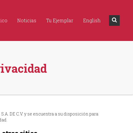
dico
Noticias
Tu Ejemplar
English
rivacidad
. DE C.V. y se encuentra a su disposición para
dad.