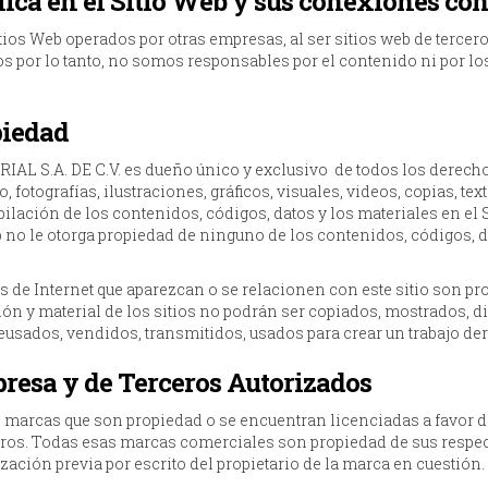
ica en el Sitio Web y sus conexiones con 
itios Web operados por otras empresas, al ser sitios web de terce
os por lo tanto, no somos responsables por el contenido ni por lo
piedad
S.A. DE C.V. es dueño único y exclusivo de todos los derechos
 fotografías, ilustraciones, gráficos, visuales, videos, copias, tex
pilación de los contenidos, códigos, datos y los materiales en el
 no le otorga propiedad de ninguno de los contenidos, códigos, d
itios de Internet que aparezcan o se relacionen con este sitio s
ión y material de los sitios no podrán ser copiados, mostrados, di
eusados, vendidos, transmitidos, usados para crear un trabajo der
presa y de Terceros Autorizados
, marcas que son propiedad o se encuentran licenciadas a favor d
ros. Todas esas marcas comerciales son propiedad de sus respecti
zación previa por escrito del propietario de la marca en cuestión.