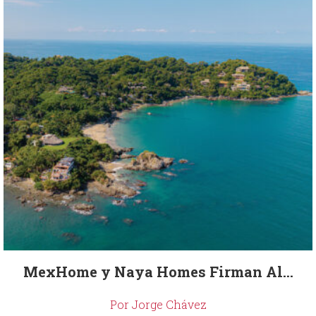
MexHome y Naya Homes Firman Al...
Por Jorge Chávez