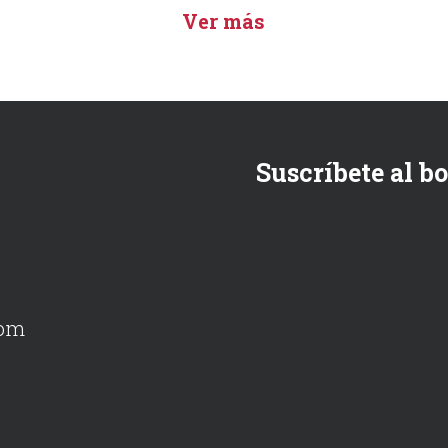
Ver más
Suscríbete al b
com