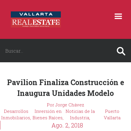
Pavilion Finaliza Construcción e
Inaugura Unidades Modelo
Por Jorge Chávez
Desarrollos
Inversión en
Noticias de la
Puerto
Inmobiliarios,
Bienes Raíces,
Industria,
Vallarta
Ago. 2, 2018