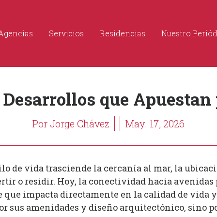
Agencias
Servicios
Residencias
Nuestro Perió
 Desarrollos que Apuestan
Por Jorge Chávez
May. 17, 2026
ilo de vida trasciende la cercanía al mar, la ubica
tir o residir. Hoy, la conectividad hacia avenidas 
e que impacta directamente en la calidad de vida y
por sus amenidades y diseño arquitectónico, sino p