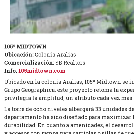
105º MIDTOWN
Ubicación:
Colonia Aralias
Comercialización:
SB Realtors
Info:
105midtown.com
Ubicado en la colonia Aralias, 105º Midtown se i
Grupo Geographica, este proyecto retoma la exper
privilegia la amplitud, un atributo cada vez más
La torre de ocho niveles albergará 33 unidades de
departamento ha sido diseñado para maximizar la
durabilidad. En cuanto a amenidades, el desarrol
y accesos con rampa para carriolas o sillas de r