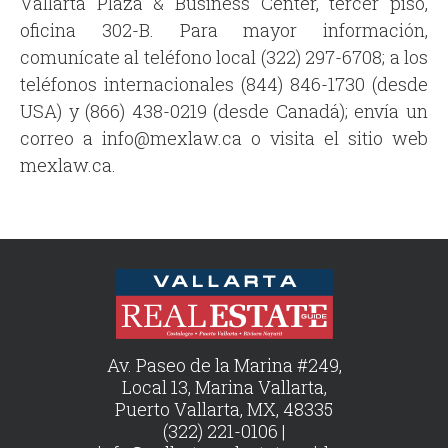
Vallarta Plaza & Business Center, tercer piso,
oficina 302-B. Para mayor información,
comunícate al teléfono local (322) 297-6708; a los
teléfonos internacionales (844) 846-1730 (desde
USA) y (866) 438-0219 (desde Canadá); envía un
correo a info@mexlaw.ca o visita el sitio web
mexlaw.ca.
Av. Paseo de la Marina #249,
Local 13, Marina Vallarta,
Puerto Vallarta, MX, 48335
(322) 221-0106 |