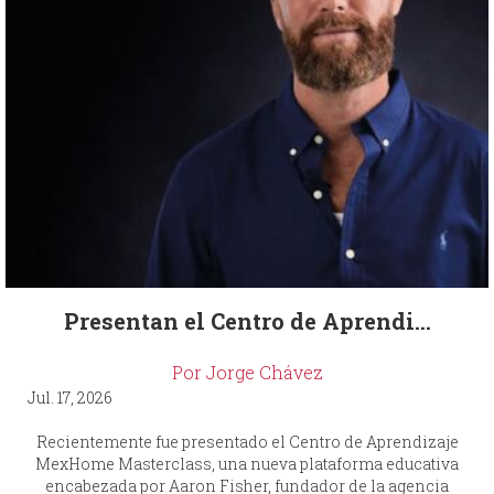
Presentan el Centro de Aprendi...
Por Jorge Chávez
Jul. 17, 2026
Recientemente fue presentado el Centro de Aprendizaje
MexHome Masterclass, una nueva plataforma educativa
encabezada por Aaron Fisher, fundador de la agencia