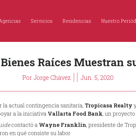
Agencias
Servicios
Residencias
Nuestro Perió
 Bienes Raíces Muestran su
Por Jorge Chávez
Jun. 5, 2020
r la actual contingencia sanitaria,
Tropicasa Realty
yar a la iniciativa
Vallarta Food Bank
, un proyecto
Guide
contactó a
Wayne Franklin
, presidente de Tro
on en qué consiste su labor.