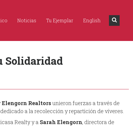
dico
Noticias
Tu Ejemplar
English
 Solidaridad
y
Elengorn Realtors
unieron fuerzas a través de
 dedicado a la recolección y repartición de víveres.
picasa Realty y a
Sarah Elengorn
, directora de