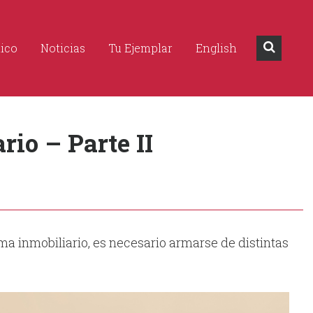
dico
Noticias
Tu Ejemplar
English
io – Parte II
ma inmobiliario, es necesario armarse de distintas